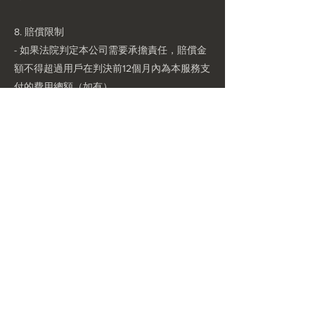
8. 賠償限制
- 如果法院判定本公司需要承擔責任，賠償金
額不得超過用戶在判決前12個月內為本服務支
付的費用總額（如有）
- 如果用戶沒有向本公司支付任何費用從而使
用本服務/本應用程式，則本公司無需在民事
訴訟訴訟程序中向用戶或任何關聯方作出任何
形式的賠償
第7條（服務變更）
本公司保留在不事先通知的情況下變更或終止
服務的權利。服務變更可能包括但不限於：
1. 功能的增加或移除
2. 使用界面的調整
3. 技術架構的更新
4. 收費模式的變更（如適用）