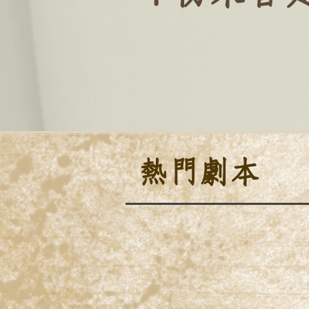
​熱門劇本