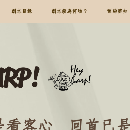
劇本目錄
劇本殺為何物？
預約需知
ARP!
是看客心
回首已