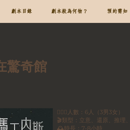
劇本目錄
劇本殺為何物？
預約需知
在驚奇館
🕵🏻‍♀️人數：6人（3男3女）
🎬類型：立意、還原、推理
🕰時長：7-8小時