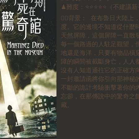
♟難度：⭐⭐⭐⭐⭐（不建議新
✍🏼背景： 在布魯日大陸
度。它的邊境不知道從什麼
天然屏障，這個屏障一直散
每一個路過的人駐足觀望，
地還是海洋，只要有物品橫
障的瞬間被截斷身亡，人人
沒有人知道通往它的正確方
一封邀請函將你引向那神秘
不斷的詭計考驗衝擊著你的
忘卻，在那傳說中的驚奇之
藏。