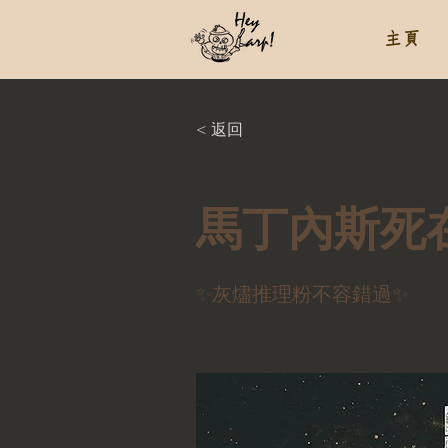
主頁
< 返回
馬丁內斯死
✨灰燼推理粉不容錯過✨