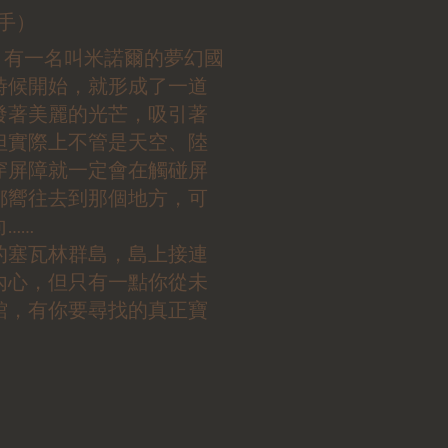
手）
上，有一名叫米諾爾的夢幻國
時候開始，就形成了一道
發著美麗的光芒，吸引著
但實際上不管是天空、陸
穿屏障就一定會在觸碰屏
都嚮往去到那個地方，可
向……
的塞瓦林群島，島上接連
內心，但只有一點你從未
館，有你要尋找的真正寶