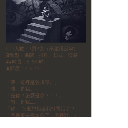
🕵🏻‍♀️人數：3男3女（不建議反串）
🎬類型：進階、推理、日式、情感
🕰時長：5-6小時
♟難度：⭐ ⭐ ⭐✨
「喂，這裡是谷川尋。」
「喂，是我。」
「是你？怎麼是你？！！」
「對，是我……」
「你……怎麼想起給我打電話了？」
「有件事要麻煩你了，老夥計。」
「等等，到底發生了什麼，你……」