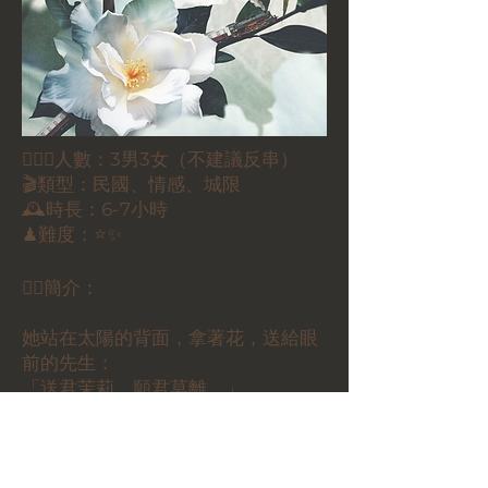
🕵🏻‍♀️人數：3男3女（不建議反串）
🎬類型：民國、情感、城限
🕰時長：6-7小時
♟難度：⭐✨
✍🏼簡介：
她站在太陽的背面，拿著花，送給眼
前的先生：
「送君茉莉，願君莫離。」
後來，她才想起本要訴說的下半句：
「吾送茉莉，無關去留。