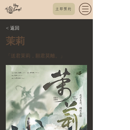
立即預約
< 返回
茉莉
「送君茉莉，願君莫離。」