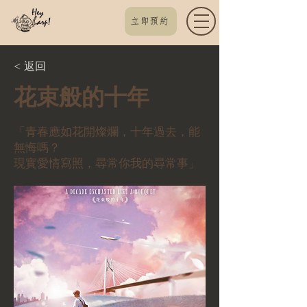
立即預約
< 返回
花束般的十年
「青春應如花開燦爛，十年過去，能
無悔嗎？
現實愛情寫照，尋常你我的尋常事」