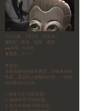
🕵🏻‍♀️人數：3男3女（可反串）
🎬類型：推理、進階、還原
🕰時長：6小時
♟難度：⭐⭐⭐⭐
📔背景：
本格與變格的殊死博弈，捍衛本格的
尊嚴，還是投入變格的行列，一切都
由玩家自行決策。
1. 無路可走(空間迷題)
2. 倒轉世界(空間迷題)
3. 反方向的鐘(時間迷題)