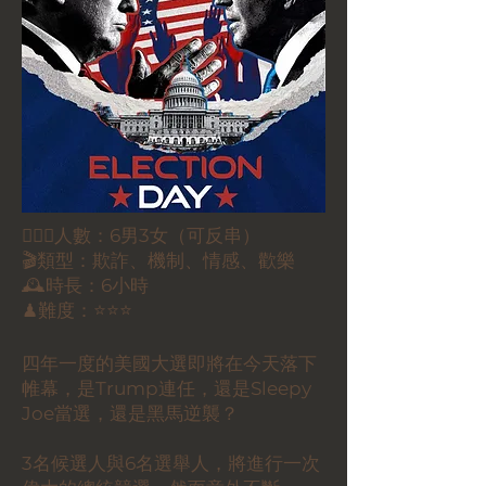
🕵🏻‍♀️人數：6男3女（可反串）
🎬類型：欺詐、機制、情感、歡樂
🕰時長：6小時
♟難度：⭐⭐️⭐️
四年一度的美國大選即將在今天落下
帷幕，是Trump連任，還是Sleepy
Joe當選，還是黑馬逆襲？
3名候選人與6名選舉人，將進行一次