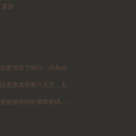
、還原
在蒼穹留下烙印，作為給
白雲會遮住整片天空，太
會被接收到的摩斯密碼……