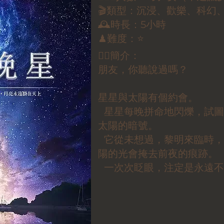
🎬類型：沉浸、歡樂、科幻
🕰時長：5小時
♟難度：⭐️
✍🏼簡介：
朋友，你聽說過嗎？
星星與太陽有個約會。
星星每晚拼命地閃爍，試圖
太陽的暗號。
它從未想過，黎明來臨時，
陽的光會掩去前夜的痕跡。
一次次眨眼，注定是永遠不