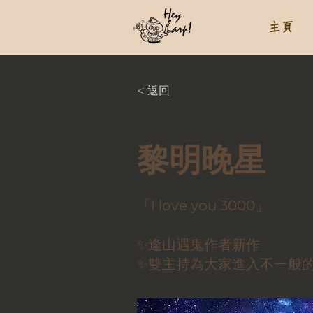
主頁
< 返回
黎明晚星
「I love you 3000」
✨逢山遇鬼作者新作
✨雙主持為大家進入不一般