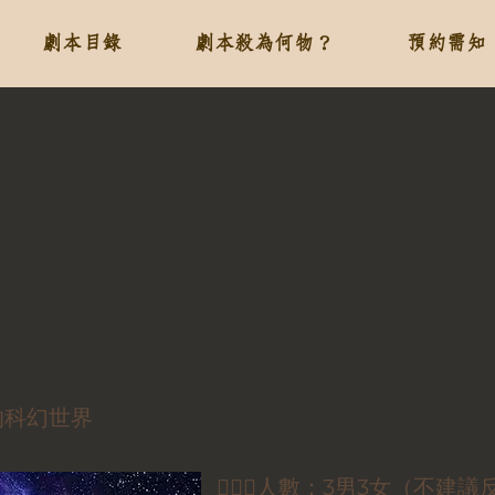
劇本目錄
劇本殺為何物？
預約需知
的科幻世界
🕵🏻‍♀️人數：3男3女（不建