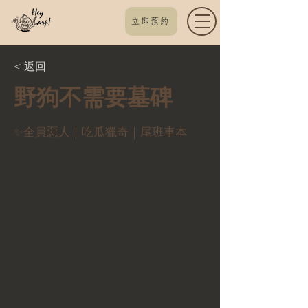
立即預約
< 返回
野狗不需要墓碑
✨全員惡人｜吃瓜獵奇｜尾班車本