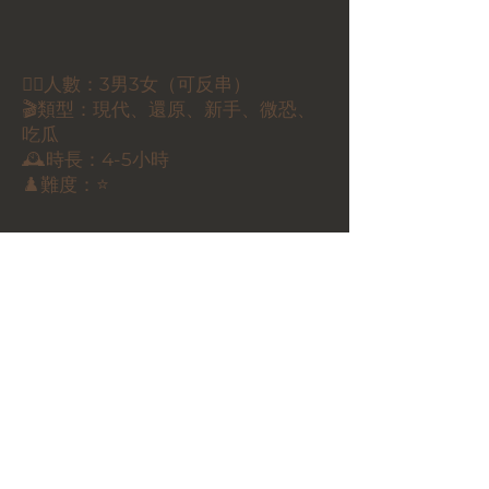
🕵️‍♂️人數：3男3女（可反串）
🎬類型：現代、還原、新手、微恐、
吃瓜
🕰️時長：4-5小時
♟️難度：⭐️
🏷️價錢：
$300/人
立即預約