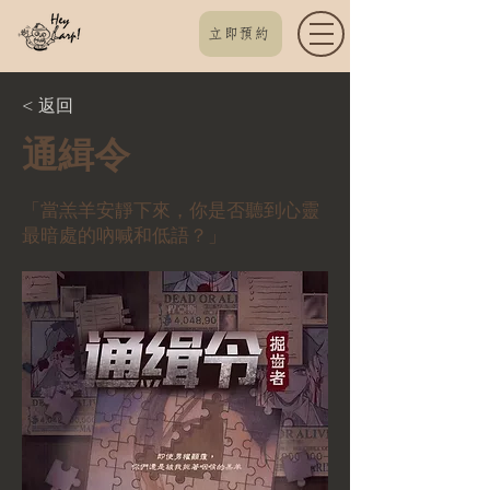
立即預約
< 返回
通緝令
「當羔羊安靜下來，你是否聽到心靈
最暗處的吶喊和低語？」