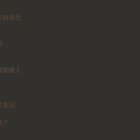
東西南北
望
離開獵人
的童話
嗎？