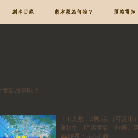
劇本目錄
劇本殺為何物？
預約需知
生童話故事嗎？」
🕵🏻‍♀️人數：3男3女（可反串
🎬類型：暗黑童話、歡樂、
🕰時長：4-5小時