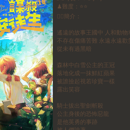
♟難度：⭐⭐
✍🏼簡介：
遙遠的故事王國中 人和動物
不存在傷痛苦難 永遠永遠歡
從未有過黑暗
森林中白雪公主的王冠
落地化成一抹鮮紅蘋果
被誰撿起視若珍寶一樣
露出笑容
騎士拔出聖劍斬殺
公主身後的恐怖惡龍
是他英勇的事跡