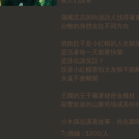
被人們說著
滿嘴謊言的吟游詩人找尋著
分離的身體去往不同方向
填飽肚子是小紅帽的人生願
是活著每一天都要快樂
是誰在講笑話？
說著小紅帽害怕大灰狼不能
永遠不會離開
王國的王子藏著秘密金權杖
敲響旅途的山脈坍塌成美好
小木偶在講著故事，你在聽
🏷️價錢：
$300/人