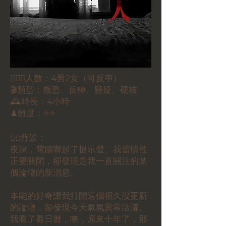
🕵🏻‍♀️人數：4男2女（可反串）
🎬類型：微恐、反轉、懸疑、硬核
🕰時長：4小時
♟難度：⭐️⭐️
✍🏼背景：
夜深，電腦響起了提示聲。我習慣性
正要關閉，卻發現是我一直關注的某
個論壇的新消息。
本能的好奇讓我打開這個很久沒更新
的論壇，卻發現今天氣氛異常活躍。
我看了看日曆，噢，原來十年了，那