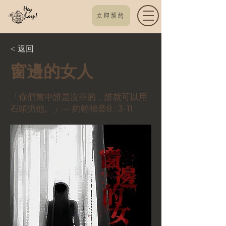
立即預約
< 返回
窗邊的女人
「你們當中誰是沒罪的，誰就可以用
石頭扔他。」— 約翰福音8 : 3-11