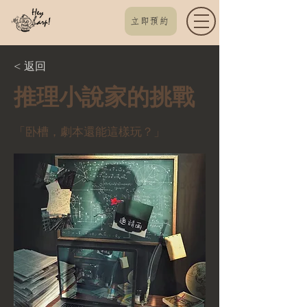
立即預約
< 返回
推理小說家的挑戰
「卧槽，劇本還能這樣玩？」