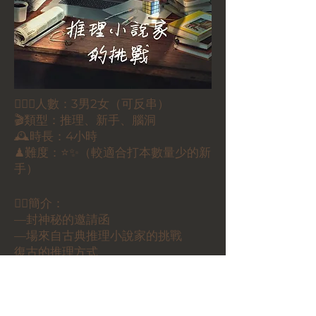
🕵🏻‍♀️人數：3男2女（可反串）
🎬類型：推理、新手、腦洞
🕰時長：4小時
♟難度：⭐✨（較適合打本數量少的新
手）
✍🏼簡介：
—封神秘的邀請函
—場來自古典推理小說家的挑戰
復古的推理方式
妙到毫巔的反轉
古典本格的魅力
腦洞大開的核詭