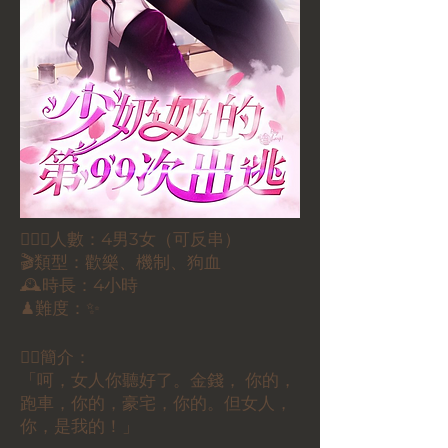
🕵🏻‍♀️人數：4男3女（可反串）
🎬類型：歡樂、機制、狗血
🕰時長：4小時
♟難度：✨
✍🏼簡介：
「呵，女人你聽好了。金錢， 你的，
跑車，你的，豪宅，你的。但女人，
你，是我的！」