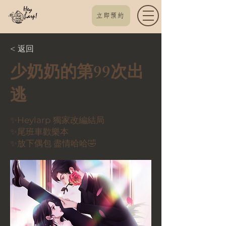
立即預約
< 返回
少奶奶的第99次出
逃
✨Heylarp 獨家改編結局
✨尾班車歡樂本
✨放下偶包 盡情哈哈🤣