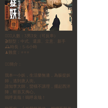
🕵🏻‍♀️人數：3男3女（可反串）
🎬類型：中式、還原、立意、新手
🕰時長：5-6小時
♟難度：⭐⭐⭐
✍🏼簡介：
我本一小妖，生活樂無邊，為躲捉妖
師，逃到唐人街。
誰知李大師，蠻橫不講理，擺起西洋
陣，斬首又掏心。
嗚呼哀哉！嗚呼哀哉！