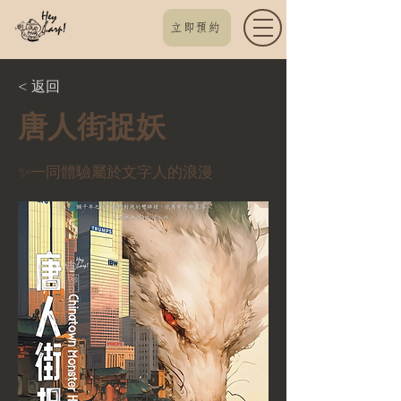
立即預約
< 返回
唐人街捉妖
✨一同體驗屬於文字人的浪漫