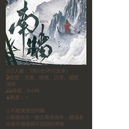
🕵🏻‍♀️人數：3男3女(不可反串）
🎬類型：古風、情感、沉浸、城限、
演繹
🕰時長：8小時
♟難度：⭐
⚠️不建議情侶同團
⚠️南牆為非一般古風情感本，建議各
位有不撞南牆不回頭的勇氣