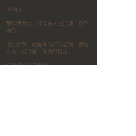
✍🏼簡介：
那時我問他，什麼是人在江湖，身不
由己。
他告訴我，就是有時候你想到一個地
方去，但只有一條路可以走。
這條路你並不喜歡。
或者你想要走一條很喜歡的路，可是
你知道，你不會喜歡這條路的盡頭。
這兩種都還好，最無奈的，是你不想
到那個地方去，也不想走這條路。
但你必須要去。也必須要走。
🏷️價錢：
$620/人