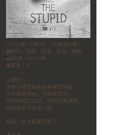
🕵🏻‍♀️人數：3男3女（不建議反串）
🎬類型：情感、沉浸、立意、城限
🕰時長：4.5小時
♟難度：⭐
✍🏻簡介：
你會在城市的各個角落見到他，
你可能無視他，可能在意他，
可能和他說過話，可能也罵過他。
他卻從來只是笑一笑。
到底，誰才是傻子呢？