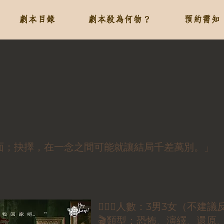
劇本目錄
劇本殺為何物？
預約需知
面；抉擇，在一念之間可能就讓結局千差萬別。」
🕵🏻‍♀️人數：3男3女（不建
🎬類型：恐怖、演繹、還原