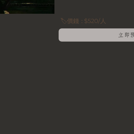
🏷️價錢：
$520/人
立即