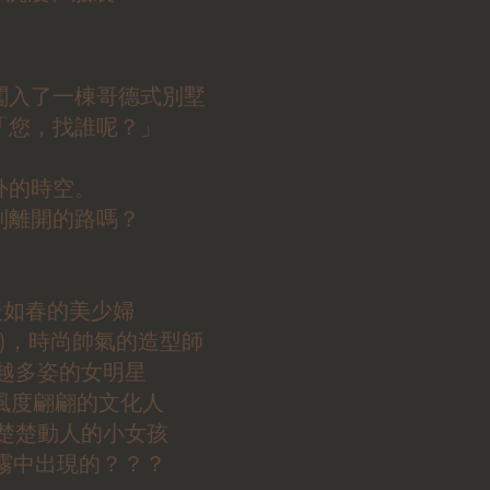
闖入了一棟哥德式別墅
「您，找誰呢？」
外的時空。
到離開的路嗎？
溫暖如春的美少婦
德華)，時尚帥氣的造型師
卓越多姿的女明星
P)，風度翩翩的文化人
)，楚楚動人的小女孩
，迷霧中出現的？？？