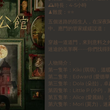
🕰時長：4-5小時
♟難度：⭐⭐️
五個迷路的陌生人，在深夜
中。應門的管家緩緩説道：
穿越一道道門，來到意料之
迷途的羔羊啊⋯⋯你們找得
人物簡介：
第一隻羊：Kiki (琪琪)，
第二隻羊：Edward (愛
第三隻羊：Dola (朵拉)，
第四隻羊：Little P (小
第五隻羊：Alice (愛麗絲
第六隻羊：Mori (莫力)