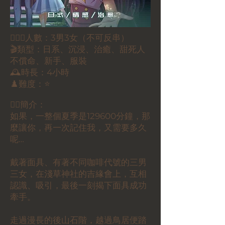
🕵🏻‍♀️人數：3男3女（不可反串）
🎬類型：日系、沉浸、治癒、甜死人
不償命、新手、服裝
🕰️時長：4小時
♟️難度：⭐️
✍🏻簡介：
如果，一整個夏季是129600分鐘，那
麼讓你，再一次記住我，又需要多久
呢…
戴著面具、有著不同咖啡代號的三男
三女，在淺草神社的吉緣會上，互相
認識、吸引，最後一刻揭下面具成功
牽手。
走過漫長的後山石階，越過鳥居便踏