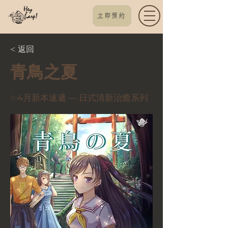
立即預約
< 返回
青鳥之夏
✨4月新本速遞 — 日式清新治癒系列