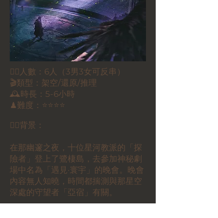
🕵🏻人數：6人（3男3女可反串）
🎬類型：架空/還原/推理
🕰時長：5-6小時
♟難度：⭐️⭐⭐⭐
✍🏽背景：
在那幽邃之夜，十位星河教派的「探
險者」登上了鷺棲島，去參加神秘劇
場中名為「遇見·寰宇」的晚會。晚會
內容無人知曉，時間都揣測與那星空
深處的守望者「亞宿」有關。
然而待到擺渡人迎接他們回歸時，卻