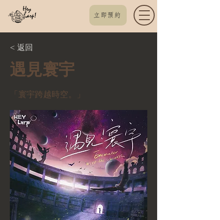
立即預約
< 返回
遇見寰宇
「寰宇跨越時空。」