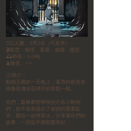
🕵🏻‍♀️人數：3男3女（可反串）
🎬類型：推理、還原、進階、微恐
🕰時長：5小時
♟難度：⭐⭐️
✍🏼簡介：
動物王國的一天晚上，落雪的夜色美
得像玻璃水晶球中的景觀一樣。
你們，森林夢想學校的六名小動物
們，好不容易逃出了老師的重重監
管，圍在一起烤著火，分享著你們的
故事，一切似乎都那麼美好。