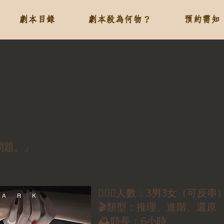
劇本目錄
劇本殺為何物？
預約需知
問題。」
🕵🏻‍♀️人數：3男3女（可反串
🎬類型：推理、進階、還原
🕰時長：6小時