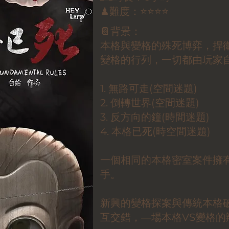
♟難度：⭐⭐⭐⭐
📔背景：
本格與變格的殊死博弈，捍
變格的行列，一切都由玩家
1. 無路可走(空間迷題)
2. 倒轉世界(空間迷題)
3. 反方向的鐘(時間迷題)
4. 本格已死(時空間迷題)
一個相同的本格密室案件擁
手。
新興的變格探案與傳統本格
互交錯，―場本格VS變格的