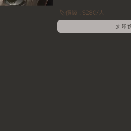
🏷️價錢：
$280/人
立即