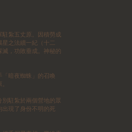
軍駐紮五丈原。因積勞成
禳星之法續一紀（十二
踩滅，功敗垂成。神秘的
手「暗夜蜘蛛」的召喚
原。
分別駐紮於兩個營地的眾
均出現了身份不明的死