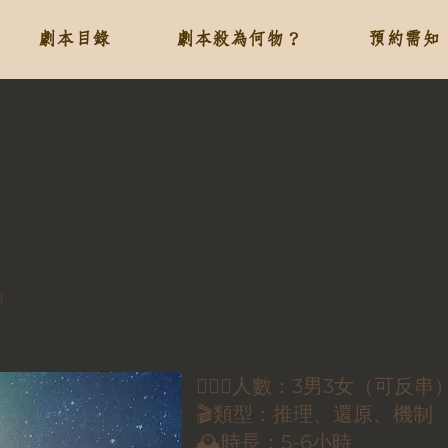
劇本目錄
劇本殺為何物？
預約需知
」
🕵🏻‍♀️人數：3男3女（可反串
🎬類型：推理、還原、機制
🕰時長：5-6小時