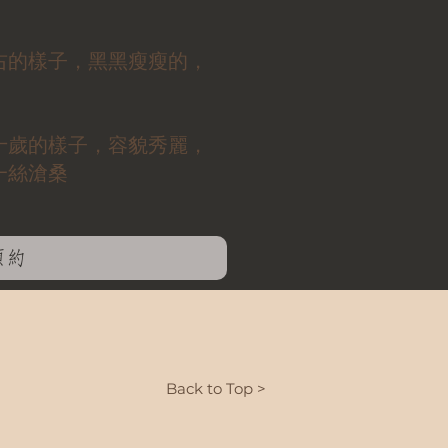
右的樣子，黑黑瘦瘦的，
十歲的樣子，容貌秀麗，
一絲滄桑
預約
Back to Top >