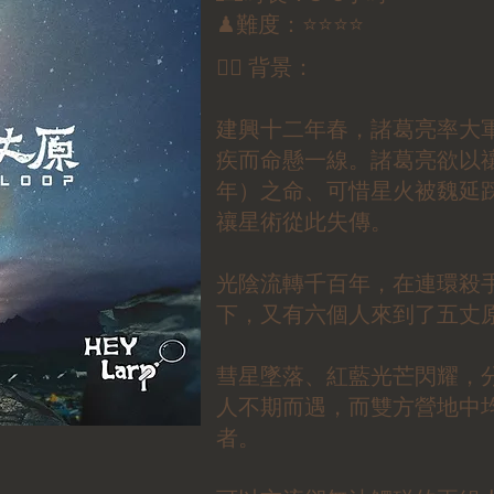
♟難度：⭐⭐⭐⭐
✍🏼 背景：
建興十二年春，諸葛亮率大
疾而命懸一線。諸葛亮欲以
年）之命、可惜星火被魏延
禳星術從此失傳。
光陰流轉千百年，在連環殺
下，又有六個人來到了五丈
彗星墜落、紅藍光芒閃耀，
人不期而遇，而雙方營地中
者。