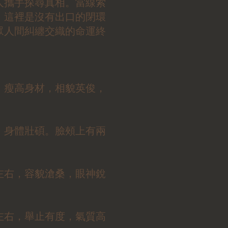
人攜手探尋真相。當線索
，這裡是沒有出口的閉環
眾人間糾纏交織的命運終
，瘦高身材，相貌英俊，
，身體壯碩。臉頰上有兩
左右，容貌滄桑，眼神銳
左右，舉止有度，氣質高