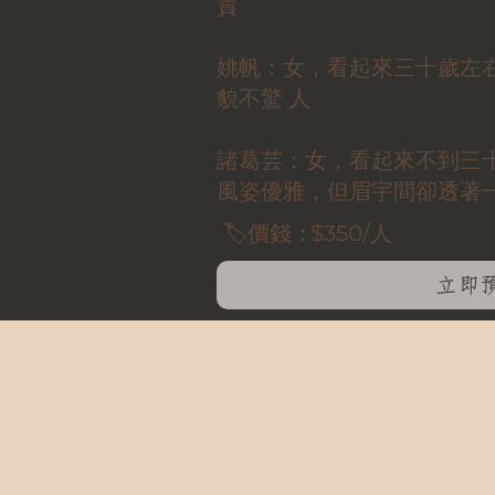
貴
姚帆：女，看起來三十歲左
貌不驚 人
諸葛芸：女，看起來不到三
風姿優雅，但眉宇間卻透著
🏷️價錢：
$350/人
立即