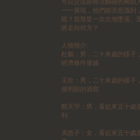
可以交流卻無法觸碰的兩組
一一展現，他們能否意識到
呢？當彗星一次次地墜落、
將走向何方？
人物簡介:
杜鵬：男，二十來歲的樣子
經濟條件優越
王欣：男，二十來歲的樣子
個明顯的酒窩
鄭天宇：男，看起來五十歲
利
馮悠子：女，看起來五十歲