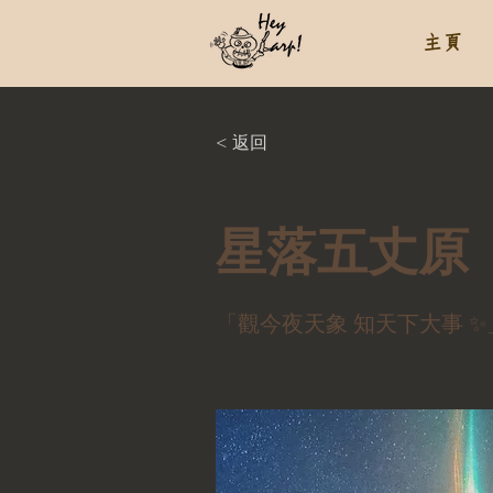
主頁
< 返回
星落五丈原
「觀今夜天象 知天下大事 ✨