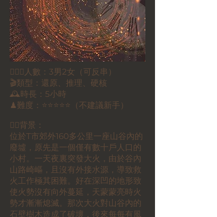
🕵🏻‍♀️人數：3男2女（可反串）
🎬類型：還原、推理、硬核
🕰時長：5小時
♟難度：⭐️⭐️⭐️⭐⭐（不建議新手）
✍🏼背景：
位於T市郊外160多公里一座山谷內的
廢墟，原先是一個僅有數十戶人口的
小村。一天夜裏突發大火，由於谷內
山路崎嶇，且沒有外接水源，導致救
火工作極其困難。好在深凹的地形致
使火勢沒有向外蔓延，天蒙蒙亮時火
勢才漸漸熄滅。那次大火對山谷內的
石壁樹木造成了破壞，後來每每有風