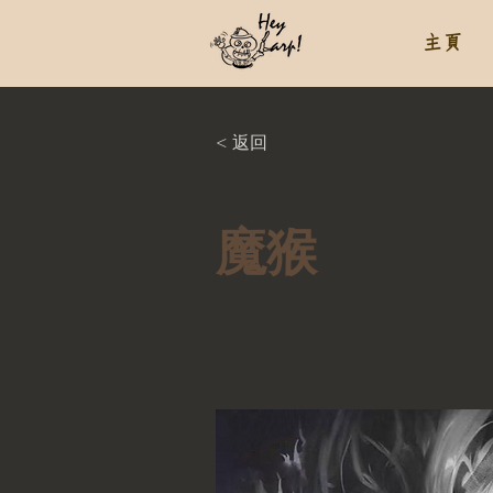
主頁
< 返回
魔猴