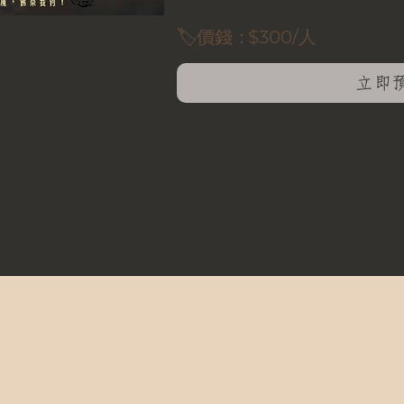
🏷️價錢：
$300/人
立即