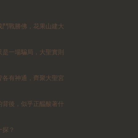
成鬥戰勝佛，花果山建大
只是一場騙局，大聖實則
皆各有神通，齊聚大聖宮
的背後，似乎正醖酸著什
一探？