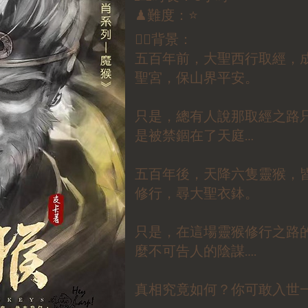
♟難度：⭐️
✍🏼背景：
五百年前，大聖西行取經，
聖宮，保山界平安。
只是，總有人說那取經之路
是被禁錮在了天庭…
五百年後，天降六隻靈猴，
修行，尋大聖衣鉢。
只是，在這場靈猴修行之路
麼不可告人的陰謀….
真相究竟如何？你可敢入世