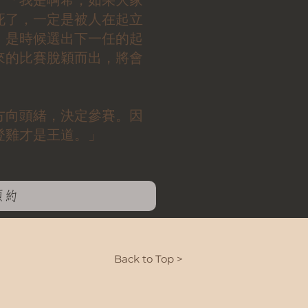
：「我是啊希，如果大家
死了，一定是被人在起立
，是時候選出下一任的起
來的比賽脫穎而出，將會
方向頭緒，決定參賽。因
登雞才是王道。」
預約
Back to Top >