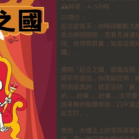
🕰️時長：4-5小時
✍🏻簡介：
起立節當天，你喝得酩酊大
再次睜開眼睛，竟看見身邊
頭。你博覽群書，知道這個
國」。
傳聞「起立之國」腥風血雨
聞不可盡信，你環顧四周，哪
野倒是真的，就是這些「屍
的…… 好像…… 好像……太
跳著舞的骷髏骨頭，口中還
起立打。」
突然，大樓之上的電視屏幕