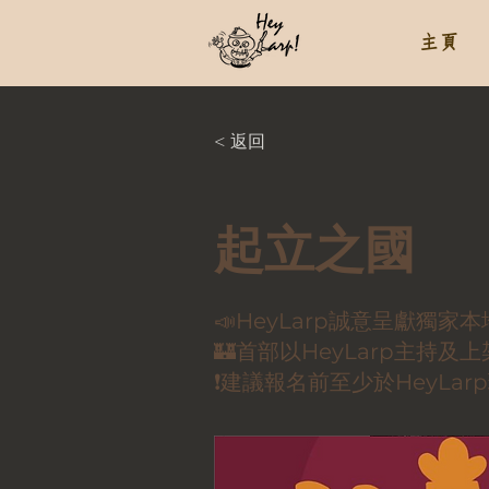
主頁
< 返回
起立之國
📣HeyLarp誠意呈獻獨家
🏰首部以HeyLarp主持及
❗️建議報名前至少於HeyLar