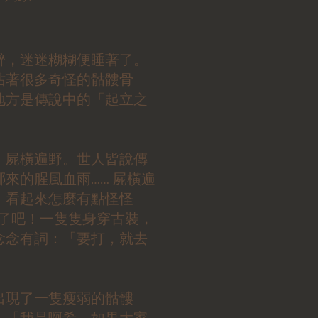
醉，迷迷糊糊便睡著了。
站著很多奇怪的骷髏骨
地方是傳說中的「起立之
，屍橫遍野。世人皆說傳
來的腥風血雨…… 屍橫遍
」看起來怎麼有點怪怪
可愛了吧！一隻隻身穿古裝，
念念有詞：「要打，就去
出現了一隻瘦弱的骷髏