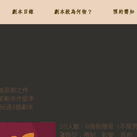
劇本目錄
劇本殺為何物？
預約需知
本地原創之作
上架劇本作藍本
p玩過3個劇本
🕵🏻人數：6個骷髏骨（不限
🎬類型：機制、歡樂、原創