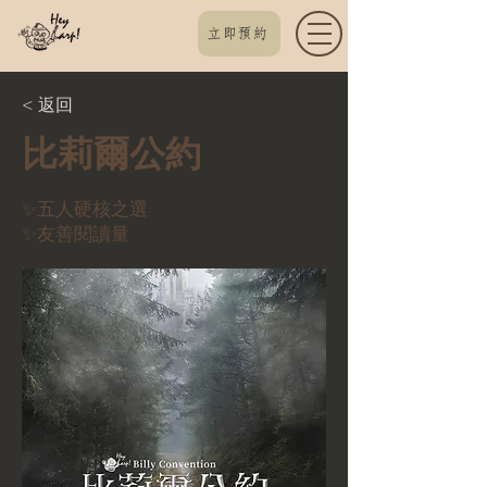
立即預約
< 返回
比莉爾公約
✨五人硬核之選
✨友善閱讀量