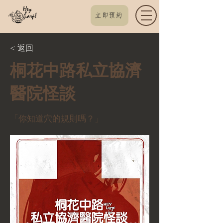
立即預約
< 返回
桐花中路私立協濟
醫院怪談
「你知道穴的規則嗎？」