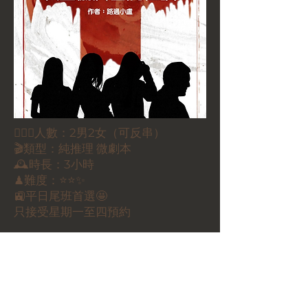
🕵🏻‍♀️人數：2男2女（可反串）
🎬類型：純推理 微劇本
🕰時長：3小時
♟難度：⭐⭐✨
🚉平日尾班首選🤩
只接受星期一至四預約
✍🏼簡介：即是未來的重現，此刻，成
就了你，也成就了我……
🏷️價錢：