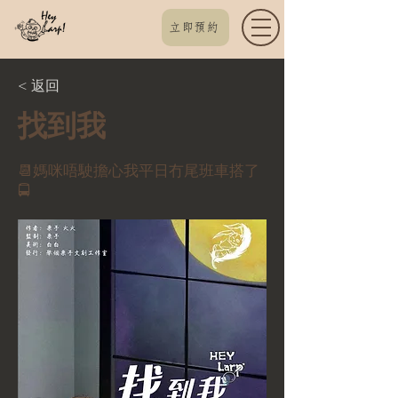
立即預約
< 返回
找到我
📆媽咪唔駛擔心我平日冇尾班車搭了
🚍