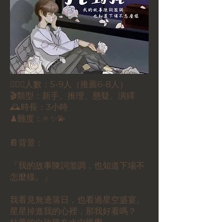
🕵🏻‍♀️人數：5-9人（推薦6-8人）
🎬類型：新手、推理、懸疑、演繹
🕰時長：3小時
♟難度：⭐ ✨💫
📔背景：
「我的故事陳詞濫調，也知道下場不
怎麼樣。」
我看見無邊落日，也看過星空盛宴。
星星掉進我的心裡，那我好看嗎？