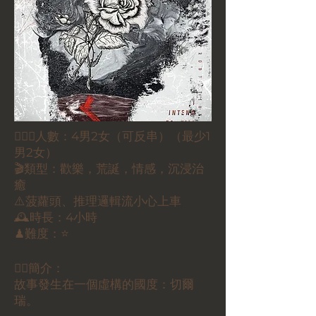
🕵🏻‍♀️人數：4男2女（可反串）（最少1
男2女）
🎬類型：歡樂，荒誕，情感，沉浸治
癒
⚠️菠蘿頭、推理邏輯流小心上車
🕰時長：4小時
♟難度：⭐
✍🏼簡介：
故事發生在一個虛構的國度：切爾
瑞。