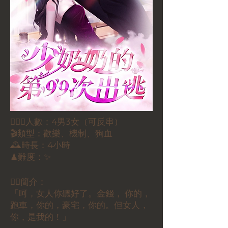
🕵🏻‍♀️人數：4男3女（可反串）
🎬類型：歡樂、機制、狗血
🕰時長：4小時
♟難度：✨
✍🏼簡介：
「呵，女人你聽好了。金錢， 你的，
跑車，你的，豪宅，你的。但女人，
你，是我的！」