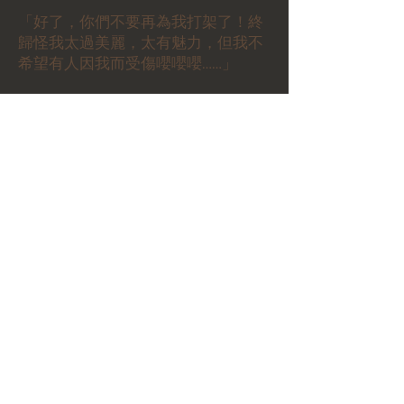
「好了，你們不要再為我打架了！終
歸怪我太過美麗，太有魅力，但我不
希望有人因我而受傷嚶嚶嚶……」
她，M市純真善良小蘿莉。
他，L市冷峻多金大總裁。
一場意外，她惹上豪門惡霸。
「少爺，少奶奶又跑了….…」
「shift！如果我沒記錯，這是那丫頭
第99次逃跑了吧。」
🏷️價錢：
$260/人
立即預約