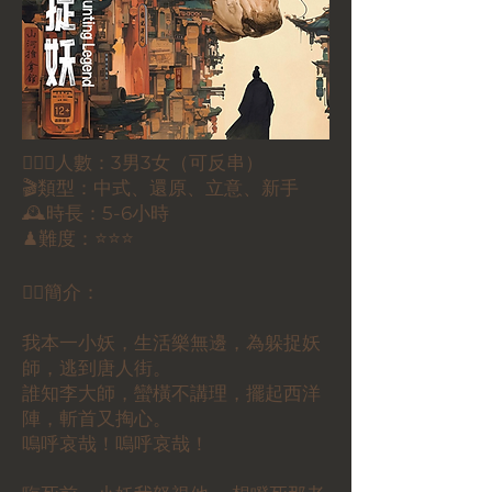
🕵🏻‍♀️人數：3男3女（可反串）
🎬類型：中式、還原、立意、新手
🕰時長：5-6小時
♟難度：⭐⭐⭐
✍🏼簡介：
我本一小妖，生活樂無邊，為躲捉妖
師，逃到唐人街。
誰知李大師，蠻橫不講理，擺起西洋
陣，斬首又掏心。
嗚呼哀哉！嗚呼哀哉！