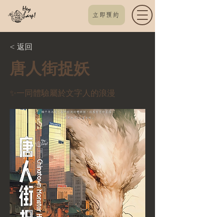
立即預約
< 返回
唐人街捉妖
✨一同體驗屬於文字人的浪漫