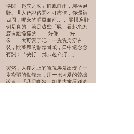
傳聞「起立之國」腥風血雨，屍橫遍
野。世人皆說傳聞不可盡信，你環顧
四周，哪來的腥風血雨…… 屍橫遍野
倒是真的，就是這些「屍」看起來怎
麼有點怪怪的…… 好像…… 好
像……太可愛了吧！一隻隻身穿古
裝，跳著舞的骷髏骨頭，口中還念念
有詞：「要打，就去起立打。」
突然，大樓之上的電視屏幕出現了一
隻瘦弱的骷髏頭，用一把可愛的聲線
說道：「我是啊希，如果大家看到這
個錄像，代表我已經死了，一定是被
人在起立節殺害的。國不可一日無
君，是時候選出下一任的起立之王
了。只要你能在接下來的比賽脫穎而
出，將會成為新一任國王。」
剛來到這陌生國度的你毫無方向頭