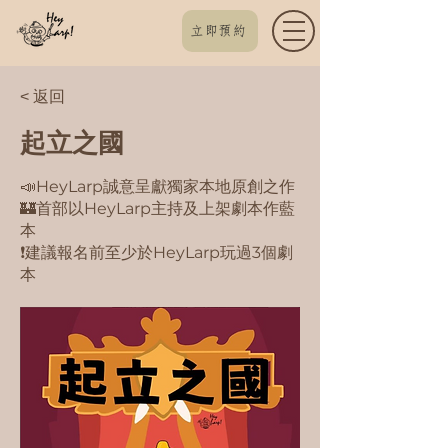
立即預約
< 返回
起立之國
📣HeyLarp誠意呈獻獨家本地原創之作
🏰首部以HeyLarp主持及上架劇本作藍
本
❗️建議報名前至少於HeyLarp玩過3個劇
本