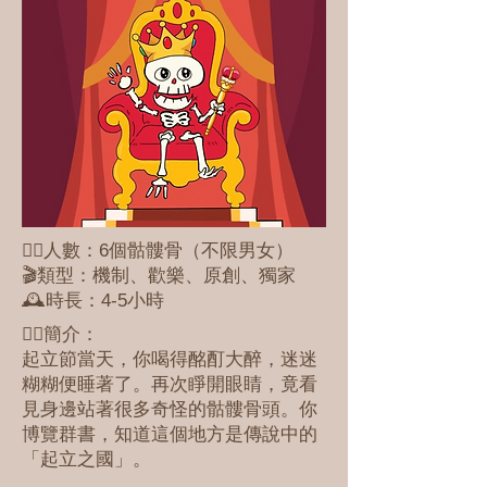
🕵🏻人數：6個骷髏骨（不限男女）
🎬類型：機制、歡樂、原創、獨家
🕰️時長：4-5小時
✍🏻簡介：
起立節當天，你喝得酩酊大醉，迷迷
糊糊便睡著了。再次睜開眼睛，竟看
見身邊站著很多奇怪的骷髏骨頭。你
博覽群書，知道這個地方是傳說中的
「起立之國」。