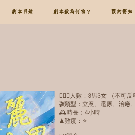
劇本目錄
劇本殺為何物？
預約需知
🕵🏻‍♀️人數：3男3女 （不可
🎬類型：立意、還原、治癒
🕰時長：4小時
♟難度：⭐