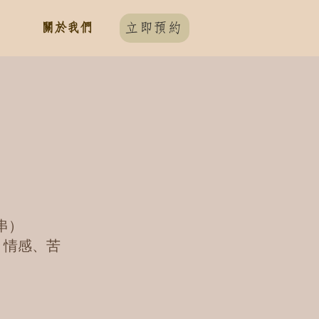
關於我們
立即預約
反串）
、情感、苦