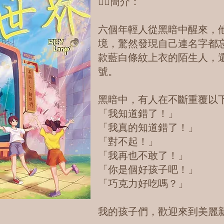
✍🏼簡介：
六個年輕人從黑暗中醒來，
境，驚然發現自己連名字都
款藍白條紋上衣的陌生人，
號。
黑暗中，有人在不斷重覆以
「我知道錯了！」
「我真的知道錯了！」
「對不起！」
「我再也不敢了！」
「你是個好孩子吧！」
「巧克力好吃嗎？」
我的孩子們，歡迎來到美麗