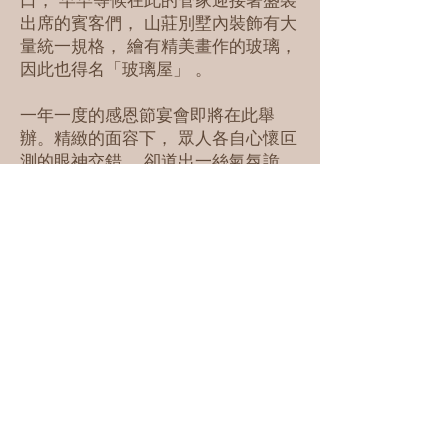
口， 早早等候在此的管家迎接著盛裝
出席的賓客們， 山莊別墅內裝飾有大
量統一規格， 繪有精美畫作的玻璃，
因此也得名「玻璃屋」 。
一年一度的感恩節宴會即將在此舉
辦。精緻的面容下， 眾人各自心懷叵
測的眼神交錯， 卻道出一絲氣氛詭
譎。
猙獰的佛像、簾後的女人、破碎的鏡
子， 講述著怎樣血腥絕望的故事。
血字留言、殘暴分屍、密室殺人， 真
相在燃燒的別墅裡灰飛煙滅⋯⋯
🏷️價錢：
$300/人
立即預約