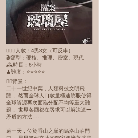
🕵🏻‍♀️人數：4男3女（可反串）
🎬類型：硬核、推理、密室、現代
🕰時長：6小時
♟難度：⭐⭐⭐⭐⭐
✍🏼背景：
二十一世紀中葉，人類科技文明飛
躍， 然而全球人口數量極速膨脹使得
全球資源再次面臨分配不均等重大難
題， 世界各國都在尋求可以解決這一
矛盾的方法⋯⋯
這一天，位於香山之巔的烏洛山莊門