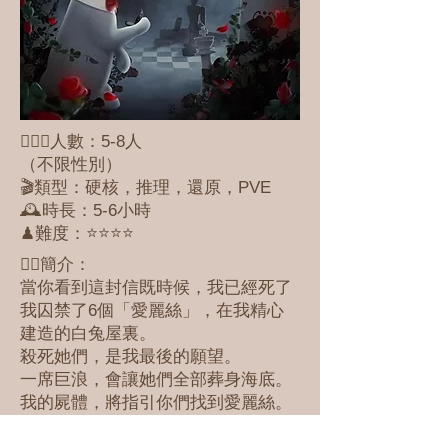
🕵🏻‍♀️人數：5-8人
（不限性別）
🎬類型：硬核，推理，還原，PVE
🕰時長：5-6小時
♟難度：⭐⭐️⭐️⭐️
✍🏼簡介：
當你看到這封信既時候，我已經死了
我囚禁了6個「愛麗絲」，在我精心
建造的白兔屋裏。
殺死她們，是我最後的願望。
一席巨浪，會讓她們全部葬身海底。
我的屍體，將指引你們找到愛麗絲。
救救她們。