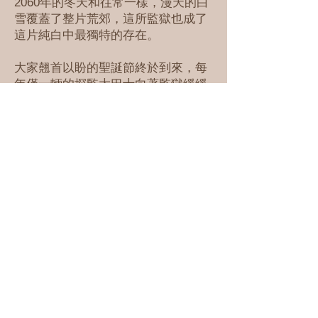
2060年的冬天和往常一樣，漫天的白
雪覆蓋了整片荒郊，這所監獄也成了
這片純白中最獨特的存在。
大家翹首以盼的聖誕節終於到來，每
年僅一輛的探監大巴士向著監獄緩緩
駛來。原本一塵不染的雪地上，多出
了好多形態各異的腳印，每一個人都
迫不及待的，奔向那一場久別的重
逢。
聖誕的狂歡，即將開始.......
🏷️價錢：
$300/人
立即預約