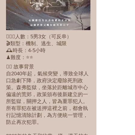
🕵🏻‍♀️人數：5男3女（可反串）
🎬類型：機制、逃生、城限
🕰時長：4-5小時
♟難度：⭐️⭐️
✍🏼 故事背景
自2040年起，氣候突變，導致全球人
口急劇下降，政府決定廢除死刑政
策。森弗監獄，坐落於距離城市中心
偏遠的荒郊，政策頒布後新建立的一
所監獄，關押之人，皆為重罪犯人。
所有罪犯在被送押這裡之前，都會執
行記憶清除計劃，為方便統一管理，
防止再次犯罪。