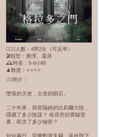
🕵🏻‍♀人數：4男2女（可反串）
🎬類型：推理、還原
🕰時長：5-6小時
♟難度：⭐⭐⭐⭐
✍🏼簡介：
墮落的天使，古老的隕石。
二十年來，與世隔絕的比莉爾大陸，
隱藏了多少陰謀？ 收容所的實驗室
裏，暗含了多少秘密？
短短兩日，惡魔勳章失竊，巫妖陛下