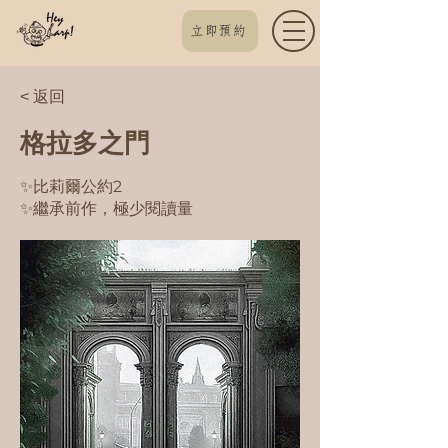
立即預約
< 返回
格拉多之門
✨比莉爾公約2
✨繼承前作，極少閱讀量