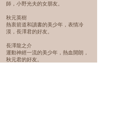
師，小野光夫的女朋友。
秋元英樹
熱衷箭道和讀書的美少年，表情冷
漠，長澤君的好友。
長澤龍之介
運動神經一流的美少年，熱血開朗，
秋元君的好友。
小野光夫
晴天神社的老闆，溫柔穩重，擅長傾
聽，清水老師的男朋友。
木村一郎
晴天神社的工作人員，害羞拘謹，有
些木訥，木村聖也的父親。
🏷️價錢：
$300/人