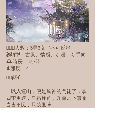
🕵🏻‍♀️人數：3男3女（不可反串）
🎬類型：古風、情感、沉浸、新手向
🕰時長：6小時
♟難度：⭐
✍🏼簡介：
「既入這山，便是風神的門徒了，掌
四季更迭，星霜荏苒，九霄之下無論
貴胄平民，只聽風吟。」
「今有一卦，不知六位在此，可否幫
在下解惑？」