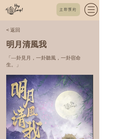
立即預約
< 返回
明月清風我
「—卦見月，一卦聽風，一卦宿命
生。」