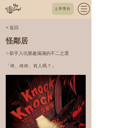
立即預約
< 返回
怪鄰居
✨新手入坑樂趣滿滿的不二之選
「咚、咚咚、有人嗎？」