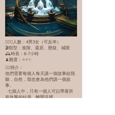
🕵🏻‍♀️人數：4男3女（可反串）
🎬類型：進階、還原、懸疑、城限
🕰時長：6-7小時
♟難度：⭐️⭐️✨
✍🏼簡介：
他們需要每個人每天講一個故事給我
聽，自然，我也會為他們講一個故
事。
七個人中，只有一個人可以帶著所
有故事的結局，離開這裡。
如果這個人是我，我會殺了所有
人。
這就是遊戲的規則。