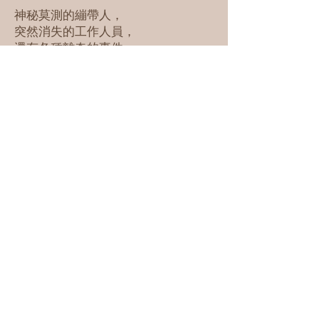
神秘莫測的繃帶人，
突然消失的工作人員，
還有各種離奇的事件……
種種離奇事件的背後到底隱藏著什
麼？
「想干預美國大選最好的方法，就是
自己成為總統。」
🏷️價錢：
$320/人
立即預約
© 2024 By Hey Larp!
Limited