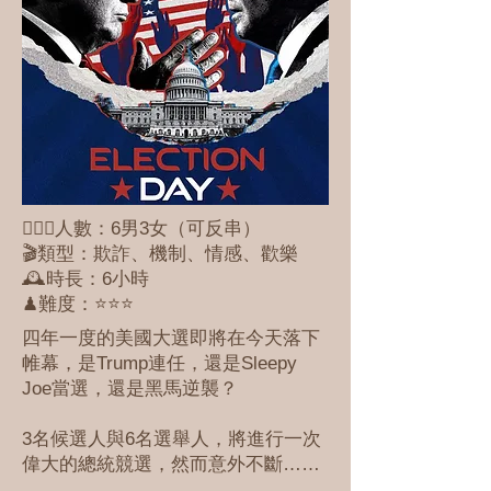
🕵🏻‍♀️人數：6男3女（可反串）
🎬類型：欺詐、機制、情感、歡樂
🕰時長：6小時
♟難度：⭐⭐️⭐️
四年一度的美國大選即將在今天落下
帷幕，是Trump連任，還是Sleepy
Joe當選，還是黑馬逆襲？
3名候選人與6名選舉人，將進行一次
偉大的總統競選，然而意外不斷……