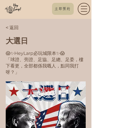
立即預約
< 返回
大選日
😱✨HeyLarp必玩城限本✨😱
「球證、旁證、足協、足總、足委，樓
下看更，全部都係我嘅人，點同我打
呀？」