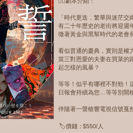
✍🏼劇本介紹：
「時代更迭，繁華與迷茫交
有二十年歷史的老街將迎週
徵著黃金與黑幫時代的老會
看似普通的慶典，實則是權
當三對恩愛的夫妻在買菜的
起怎樣的風暴？
等等！似乎有哪裡不對勁！
日報會持續為您…等等別開
伴隨著一聲槍響電視信號戛
🏷️價錢：
$550/人