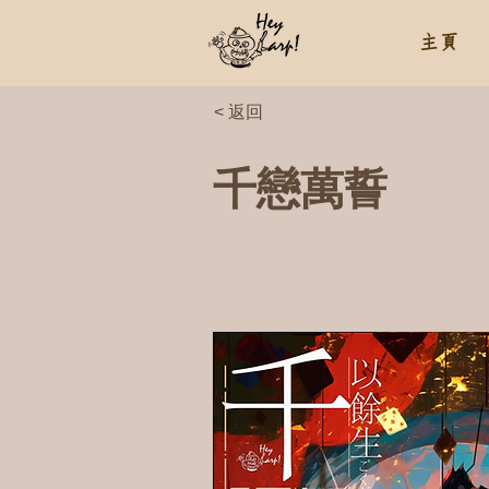
主頁
< 返回
千戀萬誓