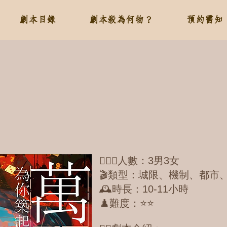
劇本目錄
劇本殺為何物？
預約需知
🕵🏻‍♀️人數：3男3女
🎬類型：城限、機制、都市
🕰️時長：10-11小時
♟️難度：⭐️⭐️