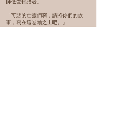
師低聲輕語著。
「可悲的亡靈們啊，請將你們的故
事，寫在這卷軸之上吧。」
隨著他的話語落下，突兀的旋起了一
陣風。游曳的風中，喧囂聲時隱時
現，而那原本空白的卷軸之上，一個
個漆黑如墨的字跡開始漸漸浮現。
病鴉村，一座寂寂無名的小村莊。
山背秋彥，一位年輕的陰陽師。
隨著舊校舍的廢墟中，一段過往被緩
緩寫下。
故事，就這樣開始了。
🏷️價錢：
$320/人