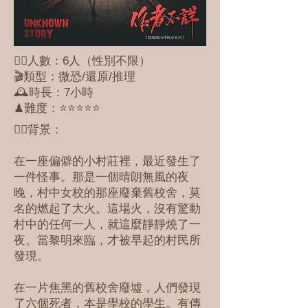
🕵🏻人數：6人（性別不限）
🎬類型：微恐/還原/推理
🕰時長：7小時
♟難度：⭐️⭐⭐⭐⭐
✍🏽背景：
在一座偏僻的小村莊裡，最近發生了
一件怪事。那是一個晴朗無風的夜
晚，村中女校的那座廢棄舊校舍，莫
名的燃起了大火。這場火，沒有驚動
村中的任何一人，就這麼靜靜燒了一
夜。當黎明來臨，才被早起的村民所
發現。
在一片焦黑的舊校舍廢墟，人們發現
了六個死者，本是學校的學生。有傳