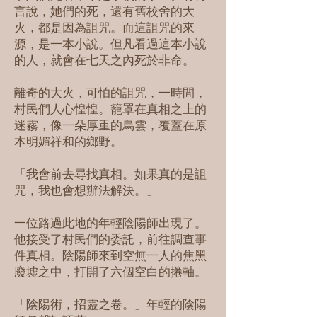
言說，她們的死，還有舊校舍的大
火，都是因為詛咒。而這詛咒的來
源，是一本小說。但凡看過這本小說
的人，就會在七天之內死於非命。
離奇的大火，可怕的詛咒，一時間，
村民們人心惶惶。籠罩在真相之上的
迷霧，像一朵厚重的烏雲，覆蓋在原
本明媚祥和的鄉野。
「我會前去尋找真相。如果真的是詛
咒，我也會想辦法解決。」
一位路過此地的年輕陰陽師出現了。
他接受了村民們的委託，前往調查事
件真相。陰陽師來到空無一人的焦黑
廢墟之中，打開了六個空白的捲軸。
「陰陽術，招靈之卷。」年輕的陰陽